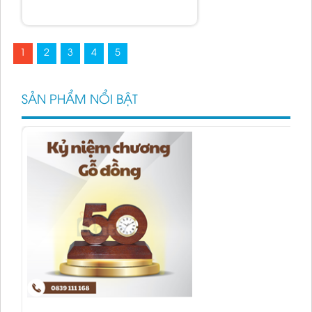
1
2
3
4
5
SẢN PHẨM NỔI BẬT
KỶ NIỆM CHƯƠNG ĐỂ BÀN
Đặt hàng