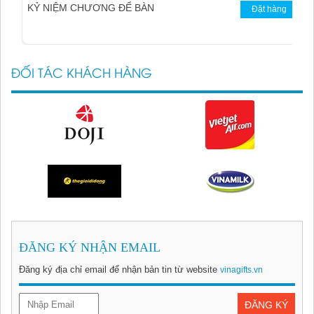
KỶ NIỆM CHƯƠNG ĐỂ BÀN
Đặt hàng
ĐỐI TÁC KHÁCH HÀNG
ĐĂNG KÝ NHẬN EMAIL
Đăng ký địa chỉ email để nhận bản tin từ website
vinagifts.vn
Mô hình trống đồng
Đặt hàng
ĐĂNG KÝ