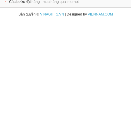
Các bước đặt hàng - mua hàng qua internet
Bản quyền ©
VINAGIFTS.VN
| Designed by
VIENNAM.COM
Đồng hồ kèm cắm bút Pha lê
Đặt hàng