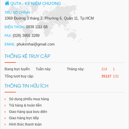
QUTA - KỶ NIỆM CHƯƠNG
TRỤ SỞ CHÍNH:
1069 Đường 3 tháng 2, Phường 6, Quận 11, Tp.HCM
0839 1111 68
ĐIỆN THOẠI:
(028) 3955 3289
FAX:
phukimhai@gmail.com
EMAIL:
THỐNG KÊ TRUY CẬP
Bình giữ nhiệt
Đặt hàng
Đang trực tuyến:
Tuần này:
Tháng này:
114
1
Tổng lượt truy cập:
35127
131
THÔNG TIN HỮU ÍCH
Sử dụng phiếu mua hàng
Trả hàng & hoàn tiền
Giao hàng qua bưu điện
Giao hàng trực tiếp
Hình thức thanh toán