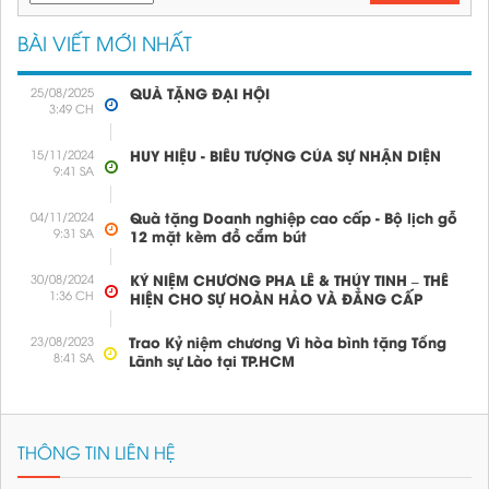
BÀI VIẾT MỚI NHẤT
25/08/2025
QUÀ TẶNG ĐẠI HỘI
3:49 CH
15/11/2024
HUY HIỆU - BIỂU TƯỢNG CỦA SỰ NHẬN DIỆN
9:41 SA
04/11/2024
Quà tặng Doanh nghiệp cao cấp - Bộ lịch gỗ
9:31 SA
12 mặt kèm đồ cắm bút
30/08/2024
KỶ NIỆM CHƯƠNG PHA LÊ & THỦY TINH – THỂ
1:36 CH
HIỆN CHO SỰ HOÀN HẢO VÀ ĐẲNG CẤP
23/08/2023
Trao Kỷ niệm chương Vì hòa bình tặng Tổng
Ốp lưng điện thoại
Đặt hàng
8:41 SA
Lãnh sự Lào tại TP.HCM
THÔNG TIN LIÊN HỆ