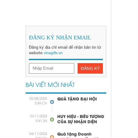
ĐĂNG KÝ NHẬN EMAIL
KỶ NIỆM CHƯƠNG
Đặt hàng
ĐỂ BÀN
Đăng ký địa chỉ email để nhận bản tin từ
website
vinagifts.vn
ĐĂNG KÝ
BÀI VIẾT MỚI NHẤT
25/08/2025
QUÀ TẶNG ĐẠI HỘI
3:49 CH
15/11/2024
HUY HIỆU - BIỂU TƯỢNG
9:41 SA
CỦA SỰ NHẬN DIỆN
04/11/2024
Quà tặng Doanh