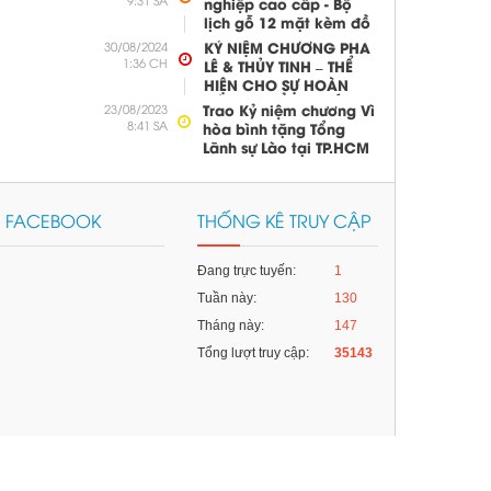
9:31 SA
nghiệp cao cấp - Bộ
KỶ NIỆM CHƯƠNG
Đặt hàng
lịch gỗ 12 mặt kèm đồ
ĐỂ BÀN
cắm bút
30/08/2024
KỶ NIỆM CHƯƠNG PHA
1:36 CH
LÊ & THỦY TINH – THỂ
HIỆN CHO SỰ HOÀN
HẢO VÀ ĐẲNG CẤP
23/08/2023
Trao Kỷ niệm chương Vì
8:41 SA
hòa bình tặng Tổng
Lãnh sự Lào tại TP.HCM
N FACEBOOK
THỐNG KÊ TRUY CẬP
Đang trực tuyến:
1
Tuần này:
130
Tháng này:
147
Tổng lượt truy cập:
35143
Mô hình trống đồng
Đặt hàng