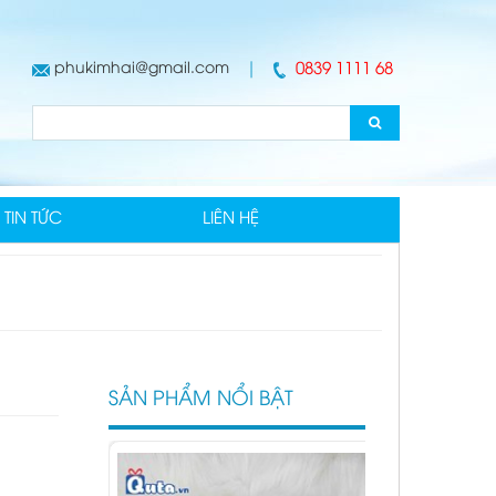
hội 1
phukimhai@gmail.com
|
0839 1111 68
TIN TỨC
LIÊN HỆ
Huy hiệu 13
Đặt hàng
SẢN PHẨM NỔI BẬT