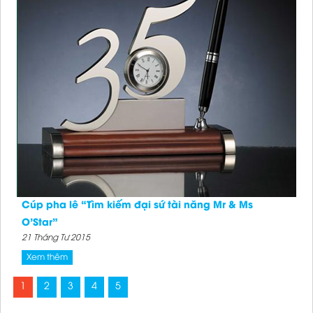
Kỷ niệm chương Đại hội 1
Đặt hàng
Cúp pha lê “Tìm kiếm đại sứ tài năng Mr & Ms
O’Star”
21 Tháng Tư 2015
Xem thêm
1
2
3
4
5