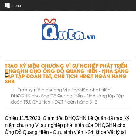
menu
TRAO KỶ NIỆM CHƯƠNG VÌ SỰ NGHIỆP PHÁT TRIỂN
ĐHQGHN CHO ÔNG ĐỖ QUANG HIỂN - NHÀ SÁNG
LẬP TẬP ĐOÀN T&T, CHỦ TỊCH HĐQT NGÂN HÀNG
SHB
Trao kỷ niệm chương Vì sự nghiệp phát triển
ĐHQGHN cho ông Đỗ Quang Hiển - Nhà sáng lập Tập
đoàn T&T, Chủ tịch HĐQT Ngân hàng SHB
Chiều 11/5/2023, Giám đốc ĐHQGHN Lê Quân đã trao Kỷ 
niệm chương Vì sự nghiệp phát triển của ĐHQGHN cho 
Ông Đỗ Quang Hiển - Cựu sinh viên K24, khoa Vật lý tại 