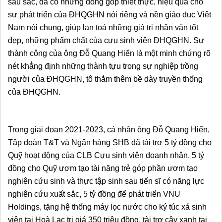
sâu sắc, đã có những đóng góp thiết thực, hiệu quả cho 
sự phát triển của ĐHQGHN nói riêng và nền giáo dục Việt 
Nam nói chung, giúp lan toả những giá trị nhân văn tốt 
đẹp, những phẩm chất của cựu sinh viên ĐHQGHN. Sự 
thành công của ông Đỗ Quang Hiển là một minh chứng rõ 
nét khẳng định những thành tựu trong sự nghiệp trồng 
người của ĐHQGHN, tô thắm thêm bề dày truyền thống 
của ĐHQGHN.
Trong giai đoạn 2021-2023, cá nhân ông Đỗ Quang Hiển, 
Tập đoàn T&T và Ngân hàng SHB đã tài trợ 5 tỷ đồng cho 
Quỹ hoạt động của CLB Cựu sinh viên doanh nhân, 5 tỷ 
đồng cho Quỹ ươm tạo tài năng trẻ góp phần ươm tạo 
nghiên cứu sinh và thực tập sinh sau tiến sĩ có năng lực 
nghiên cứu xuất sắc, 5 tỷ đồng để phát triển VNU 
Holdings, tặng hệ thống máy lọc nước cho ký túc xá sinh 
viên tại Hoà Lạc trị giá 350 triệu đồng, tài trợ cây xanh tại 