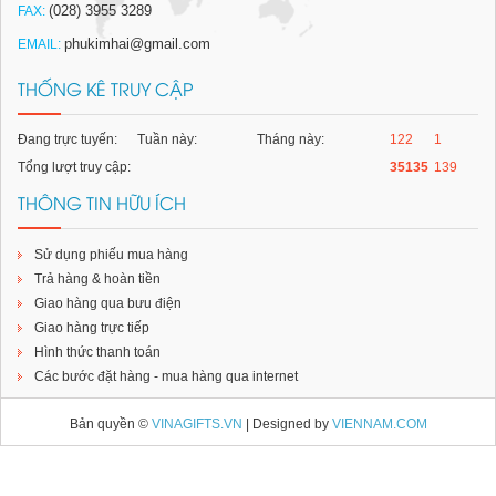
(028) 3955 3289
FAX:
Bình giữ nhiệt
Đặt hàng
phukimhai@gmail.com
EMAIL:
THỐNG KÊ TRUY CẬP
Đang trực tuyến:
Tuần này:
Tháng này:
122
1
Tổng lượt truy cập:
35135
139
THÔNG TIN HỮU ÍCH
Sử dụng phiếu mua hàng
Trả hàng & hoàn tiền
Giao hàng qua bưu điện
Giao hàng trực tiếp
Hình thức thanh toán
Các bước đặt hàng - mua hàng qua internet
Đồng hồ kèm cắm bút Pha lê
Đặt hàng
Bản quyền ©
VINAGIFTS.VN
| Designed by
VIENNAM.COM