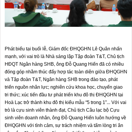
Phát biểu tại buổi lễ, Giám đốc ĐHQGHN Lê Quân nhấn 
mạnh, với vai trò là Nhà sáng lập Tập đoàn T&T, Chủ tịch 
HĐQT Ngân hàng SHB, ông Đỗ Quang Hiển đã có nhiều 
đóng góp nhằm thúc đẩy hợp tác toàn diện giữa ĐHQGHN 
và Tập đoàn T&T, Ngân hàng SHB trong đào tạo, phát 
triển nguồn nhân lực; nghiên cứu khoa học, chuyển giao 
tri thức; xúc tiến đầu tư phát triển khu đô thị ĐHQGHN tại 
Hoà Lạc trở thành khu đô thị kiểu mẫu “5 trong 1”... Với vai 
trò là cựu sinh viên thành đạt, Chủ tịch Câu lạc bộ Cựu 
sinh viên doanh nhân, ông Đỗ Quang Hiển luôn hướng về 
ĐHQGHN với tình cảm, sự trách nhiệm và tấm lòng tri ân 