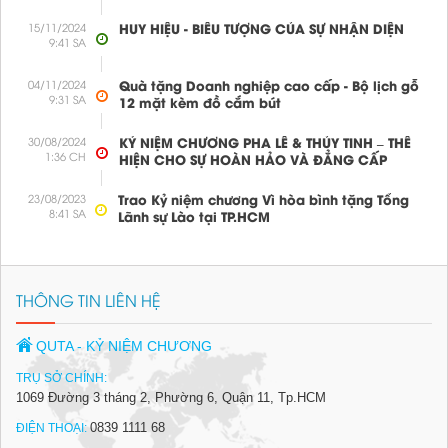
15/11/2024
HUY HIỆU - BIỂU TƯỢNG CỦA SỰ NHẬN DIỆN
9:41 SA
04/11/2024
Quà tặng Doanh nghiệp cao cấp - Bộ lịch gỗ
9:31 SA
12 mặt kèm đồ cắm bút
Ốp lưng điện thoại
Đặt hàng
30/08/2024
KỶ NIỆM CHƯƠNG PHA LÊ & THỦY TINH – THỂ
1:36 CH
HIỆN CHO SỰ HOÀN HẢO VÀ ĐẲNG CẤP
23/08/2023
Trao Kỷ niệm chương Vì hòa bình tặng Tổng
8:41 SA
Lãnh sự Lào tại TP.HCM
THÔNG TIN LIÊN HỆ
QUTA - KỶ NIỆM CHƯƠNG
TRỤ SỞ CHÍNH:
1069 Đường 3 tháng 2, Phường 6, Quận 11, Tp.HCM
0839 1111 68
ĐIỆN THOẠI: