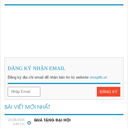
ĐĂNG KÝ NHẬN EMAIL
Mô hình trống đồng
Đặt hàng
Đăng ký địa chỉ email để nhận bản tin từ website
vinagifts.vn
ĐĂNG KÝ
BÀI VIẾT MỚI NHẤT
25/08/2025
QUÀ TẶNG ĐẠI HỘI
3:49 CH